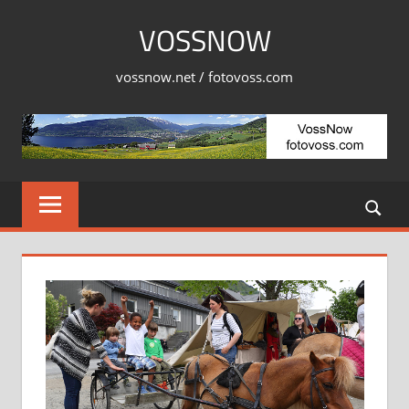
Skip
VOSSNOW
to
content
vossnow.net / fotovoss.com