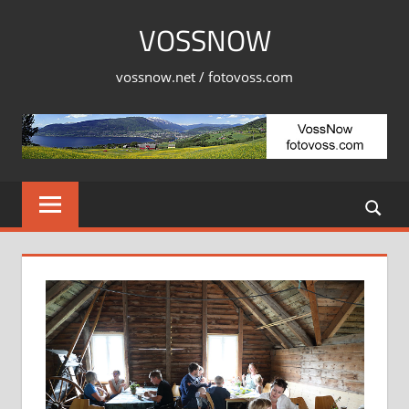
Skip
VOSSNOW
to
content
vossnow.net / fotovoss.com