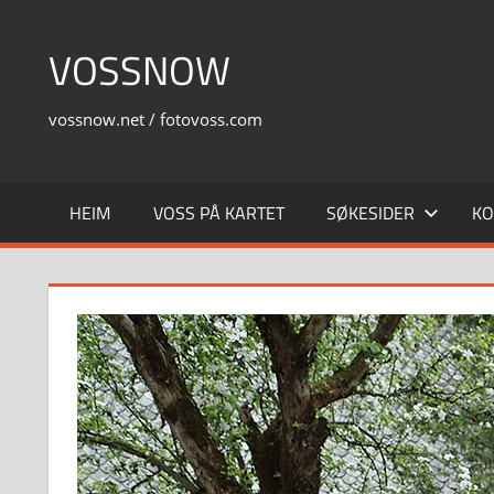
Skip
to
VOSSNOW
content
vossnow.net / fotovoss.com
HEIM
VOSS PÅ KARTET
SØKESIDER
KO