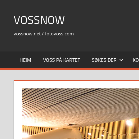
Skip
to
VOSSNOW
content
vossnow.net / fotovoss.com
HEIM
VOSS PÅ KARTET
SØKESIDER
KO