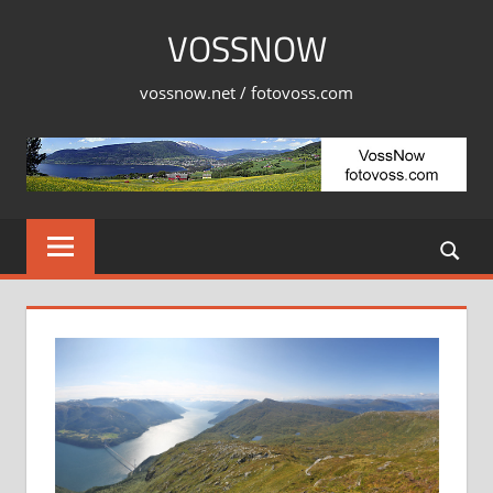
Skip
VOSSNOW
to
content
vossnow.net / fotovoss.com