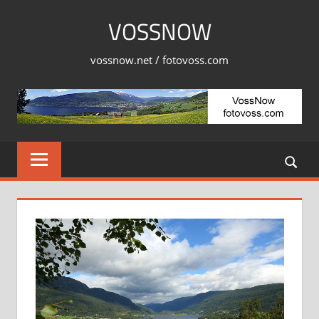
Skip
VOSSNOW
to
content
vossnow.net / fotovoss.com