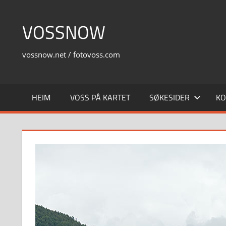
Skip
to
VOSSNOW
content
vossnow.net / fotovoss.com
HEIM
VOSS PÅ KARTET
SØKESIDER
KO