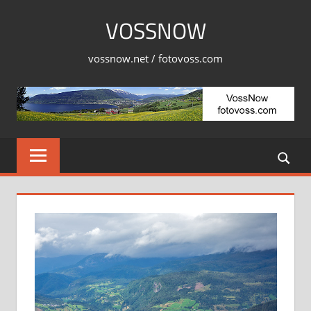
Skip
VOSSNOW
to
content
vossnow.net / fotovoss.com