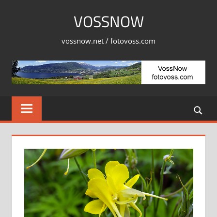
Skip
VOSSNOW
to
content
vossnow.net / fotovoss.com