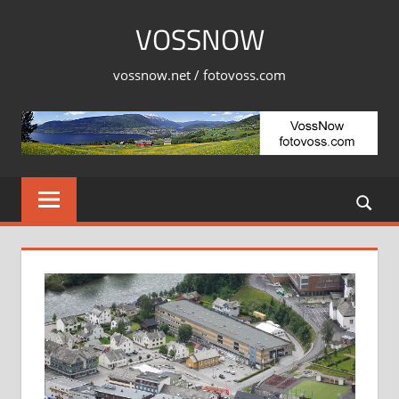
Skip
VOSSNOW
to
content
vossnow.net / fotovoss.com