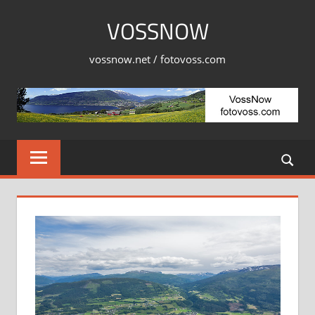
Skip
VOSSNOW
to
content
vossnow.net / fotovoss.com