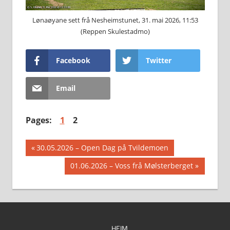
Lønaøyane sett frå Nesheimstunet, 31. mai 2026, 11:53
(Reppen Skulestadmo)
Facebook
Twitter
Email
Pages:
1
2
Innleggsnavigasjon
Previous
30.05.2026 – Open Dag på Tvildemoen
Post:
Next
01.06.2026 – Voss frå Mølsterberget
Post:
HEIM