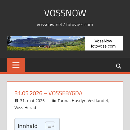
Skip
VOSSNOW
to
content
vossnow.net / fotovoss.com
31.05.2026 – VOSSEBYGDA
31. mai 2026
Svein
Fauna
,
Husdyr
,
Vestlandet
,
Voss Herad
Innhald