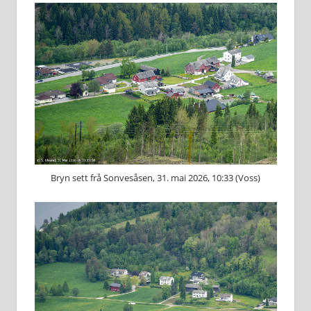
Bryn sett frå Sonvesåsen, 31. mai 2026, 10:33 (Voss)