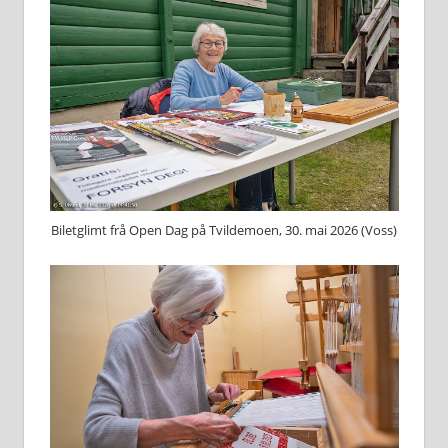
Biletglimt frå Open Dag på Tvildemoen, 30. mai 2026 (Voss)