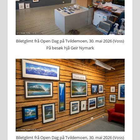
Biletglimt frå Open Dag på Tvildemoen, 30. mai 2026 (Voss)
På besøk hjå Geir Nymark
Biletglimt frå Open Dag på Tvildemoen, 30. mai 2026 (Voss)