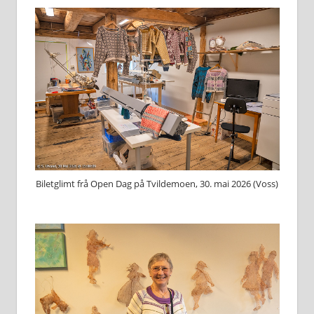
Biletglimt frå Open Dag på Tvildemoen, 30. mai 2026 (Voss)