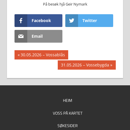
På besøk hjå Geir Nymark
Facebook
Twitter
Email
Innleggsnavigasjon
Previous
30.05.2026 – Vossablås
Post:
Next
31.05.2026 – Vossebygda
Post:
HEIM
VOSS PÅ KARTET
SØKESIDER