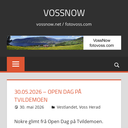
Skip
VOSSNOW
to
content
vossnow.net / fotovoss.com
30.05.2026 – OPEN DAG PÅ
TVILDEMOEN
30. mai 2026
Svein
Vestlandet
,
Voss Herad
Nokre glimt frå Open Dag på Tvildemoen.