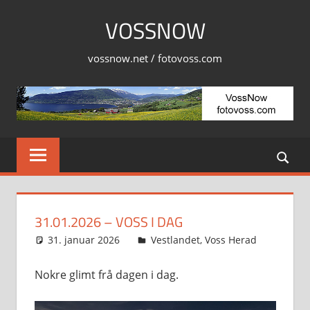
Skip
VOSSNOW
to
content
vossnow.net / fotovoss.com
31.01.2026 – VOSS I DAG
31. januar 2026
Svein
Vestlandet
,
Voss Herad
Nokre glimt frå dagen i dag.