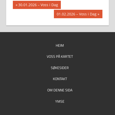
Innleggsnavigasjon
Previous
30.01.2026 – Voss i Dag
Post:
Next
01.02.2026 – Voss i Dag
Post:
HEIM
VOSS PÅ KARTET
SØKESIDER
KONTAKT
OM DENNE SIDA
YMSE