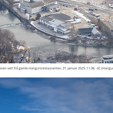
en sett frå gamle Hangursrestauranten, 31. januar 2025, 11:38, -3C (Hangur