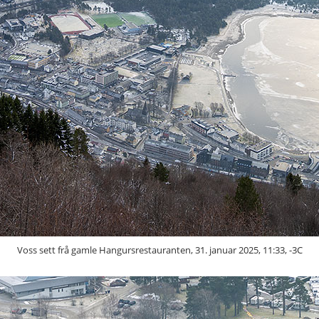
Voss sett frå gamle Hangursrestauranten, 31. januar 2025, 11:33, -3C