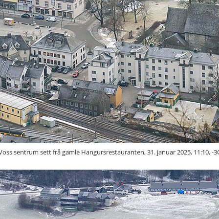
Voss sentrum sett frå gamle Hangursrestauranten, 31. januar 2025, 11:10, -3