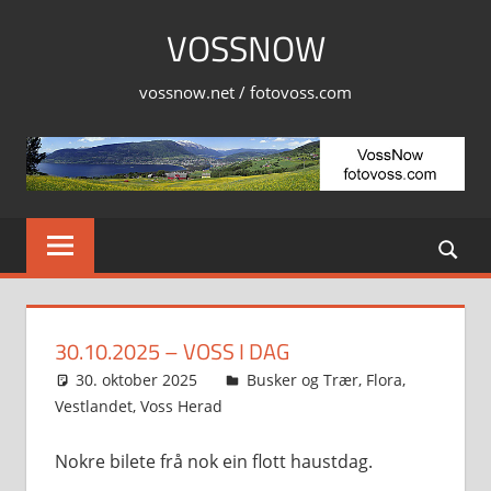
Skip
VOSSNOW
to
content
vossnow.net / fotovoss.com
30.10.2025 – VOSS I DAG
30. oktober 2025
Svein
Busker og Trær
,
Flora
,
Vestlandet
,
Voss Herad
Nokre bilete frå nok ein flott haustdag.