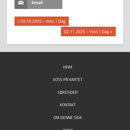
Email
Innleggsnavigasjon
Previous
29.10.2025 – Voss i Dag
Post:
Next
02.11.2025 – Voss i Dag
Post:
HEIM
VOSS PÅ KARTET
SØKESIDER
KONTAKT
OM DENNE SIDA