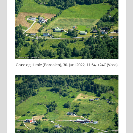
Græe og Himle (Bordalen), 30. juni 2022, 11:54, +24C (Voss)