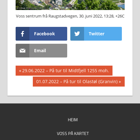
Voss sentrum frå Raugstadvegen, 30. juni 2022, 13:28, +26C
Facebook
Twitter
Email
Innleggsnavigasjon
Previous
29.06.2022 – På tur til Midtfjell 1255 moh.
Post:
Next
01.07.2022 – På tur til Olastøl (Granvin)
Post:
HEIM
VOSS PÅ KARTET