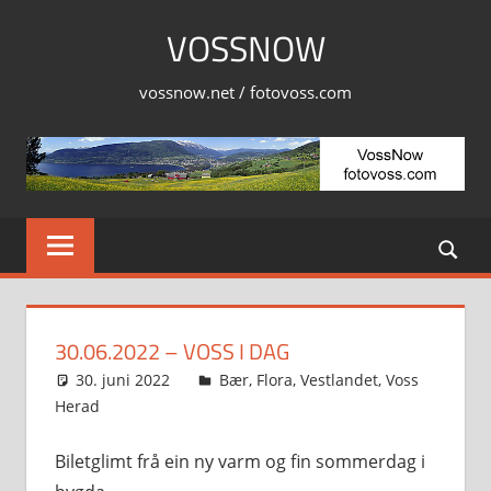
Skip
VOSSNOW
to
content
vossnow.net / fotovoss.com
30.06.2022 – VOSS I DAG
30. juni 2022
Svein
Bær
,
Flora
,
Vestlandet
,
Voss
Herad
Biletglimt frå ein ny varm og fin sommerdag i