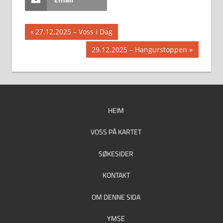
Innleggsnavigasjon
Previous
27.12.2025 – Voss i Dag
Post:
Next
29.12.2025 – Hangurstoppen
Post:
HEIM
VOSS PÅ KARTET
SØKESIDER
KONTAKT
OM DENNE SIDA
YMSE