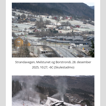
Strandavegen, Melstunet og Borstrondi, 28. desember
2025, 10:27, -6C (Skulestadmo)