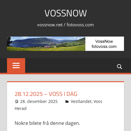
Skip
VOSSNOW
to
content
vossnow.net / fotovoss.com
28.12.2025 – VOSS I DAG
28. desember 2025
Svein
Vestlandet
,
Voss
Herad
Nokre bilete frå denne dagen.