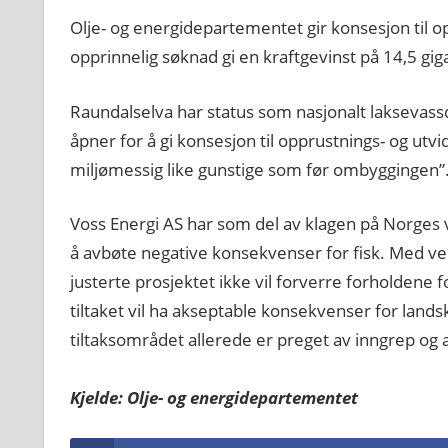
Olje- og energidepartementet gir konsesjon til o
opprinnelig søknad gi en kraftgevinst på 14,5 gig
Raundalselva har status som nasjonalt laksevassd
åpner for å gi konsesjon til opprustnings- og ut
miljømessig like gunstige som før ombyggingen”
Voss Energi AS har som del av klagen på Norges v
å avbøte negative konsekvenser for fisk. Med ve
justerte prosjektet ikke vil forverre forholdene
tiltaket vil ha akseptable konsekvenser for land
tiltaksområdet allerede er preget av inngrep og a
Kjelde: Olje- og energidepartementet