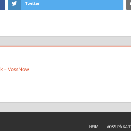
Twitter
rk – VossNow
HEIM
VOSS PÅ KAR