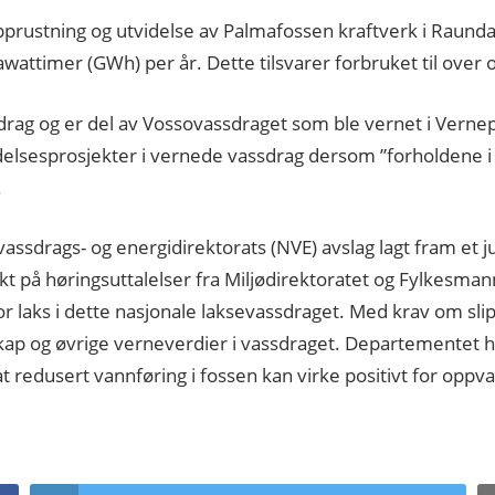
pprustning og utvidelse av Palmafossen kraftverk i Raundal
awattimer (GWh) per år. Dette tilsvarer forbruket til over
rag og er del av Vossovassdraget som ble vernet i Vernep
videlsesprosjekter i vernede vassdrag dersom ”forholdene i
.
assdrags- og energidirektorats (NVE) avslag lagt fram et j
kt på høringsuttalelser fra Miljødirektoratet og Fylkesma
 for laks i dette nasjonale laksevassdraget. Med krav om 
skap og øvrige verneverdier i vassdraget. Departementet h
t redusert vannføring i fossen kan virke positivt for oppva