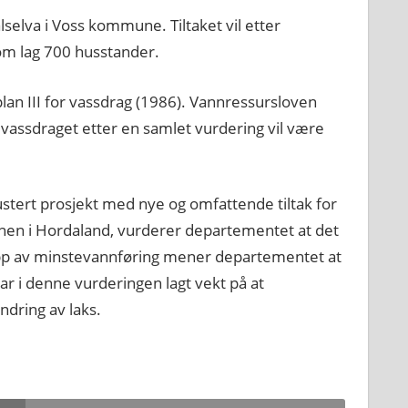
selva i Voss kommune. Tiltaket vil etter
 om lag 700 husstander.
lan III for vassdrag (1986). Vannressursloven
 vassdraget etter en samlet vurdering vil være
ustert prosjekt med nye og omfattende tiltak for
nnen i Hordaland, vurderer departementet at det
slipp av minstevannføring mener departementet at
ar i denne vurderingen lagt vekt på at
ndring av laks.