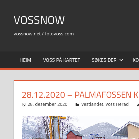
Skip
to
VOSSNOW
content
vossnow.net / fotovoss.com
HEIM
VOSS PÅ KARTET
SØKESIDER
KO
28.12.2020 – PALMAFOSSEN 
28. desember 2020
Svein
Vestlandet
,
Voss Herad