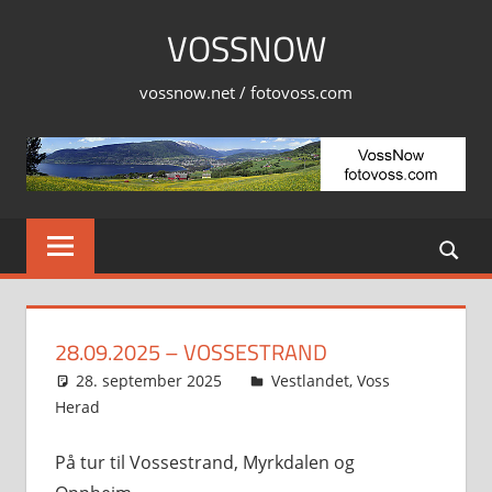
Skip
VOSSNOW
to
content
vossnow.net / fotovoss.com
28.09.2025 – VOSSESTRAND
28. september 2025
Svein
Vestlandet
,
Voss
Herad
På tur til Vossestrand, Myrkdalen og