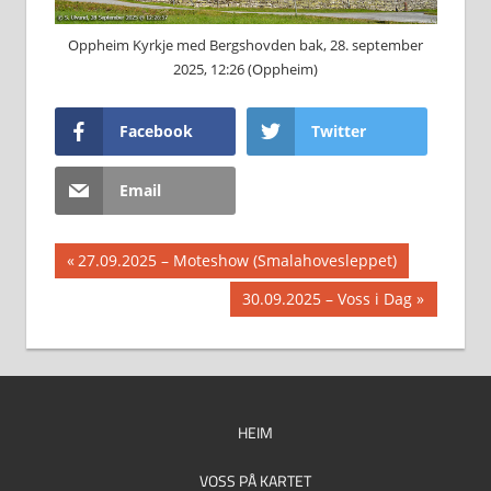
Oppheim Kyrkje med Bergshovden bak, 28. september
2025, 12:26 (Oppheim)
Facebook
Twitter
Email
Innleggsnavigasjon
Previous
27.09.2025 – Moteshow (Smalahovesleppet)
Post:
Next
30.09.2025 – Voss i Dag
Post:
HEIM
VOSS PÅ KARTET