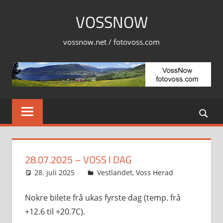
Skip
VOSSNOW
to
content
vossnow.net / fotovoss.com
28.07.2025 – VOSS I DAG
28. juli 2025
Svein
Vestlandet
,
Voss Herad
Nokre bilete frå ukas fyrste dag (temp. frå
+12.6 til +20.7C).