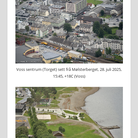
Voss sentrum (Torget) sett frå Mølsterberget, 28. juli 2025,
15:45, +18C (Voss)