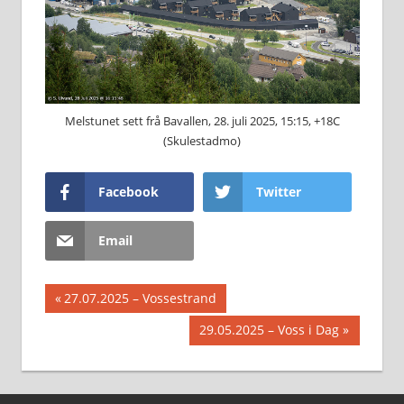
Melstunet sett frå Bavallen, 28. juli 2025, 15:15, +18C
(Skulestadmo)
Facebook
Twitter
Email
Innleggsnavigasjon
Previous
27.07.2025 – Vossestrand
Post:
Next
29.05.2025 – Voss i Dag
Post: