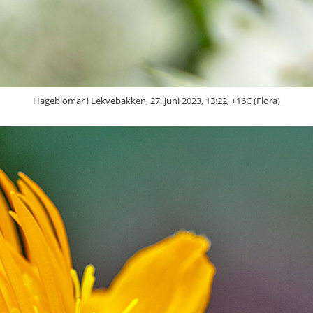
Hageblomar i Lekvebakken, 27. juni 2023, 13:22, +16C (Flora)