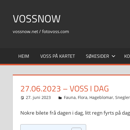
Skip
to
VOSSNOW
content
vossnow.net / fotovoss.com
HEIM
VOSS PÅ KARTET
SØKESIDER
KO
27.06.2023 – VOSS I DAG
27. juni 2023
Svein
Fauna
,
Flora
,
Hageblomar
,
Snegler
Nokre bilete frå dagen i dag, litt regn fyrts på