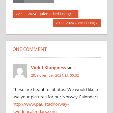
Innleggsnavigasjon
Previous
27.11.2024 – Julemarked i Bergren
Post:
Next
29.11.2024 – Voss i Dag
Post:
ONE COMMENT
Violet Klungness
sier:
29. november 2024, kl. 00:32
These are beautiful photos. We would like to
use your pictures for our Norway Calendars:
http://www.paulstadnorway-
swedencalendars.com