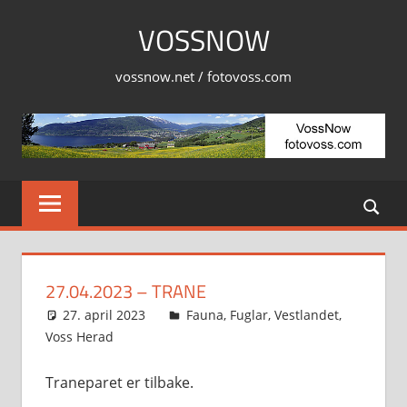
Skip
VOSSNOW
to
content
vossnow.net / fotovoss.com
27.04.2023 – TRANE
27. april 2023
Svein
Fauna
,
Fuglar
,
Vestlandet
,
Voss Herad
Traneparet er tilbake.