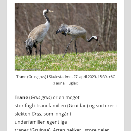
Trane (Grus grus) i Skulestadmo, 27. april 2023, 15:39, +6C
(Fauna, Fuglar)
Trane
(
Grus grus
) er en meget
stor fugl i tranefamilien (Gruidae) og sorterer i
slekten
Grus
, som inngår i
underfamilien egentlige
traner (Gruinae). Arten hekker i store deler