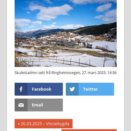
Skulestadmo sett frå Ringheimsvegen, 27. mars 2023, 14:36
Facebook
Twitter
Email
Innleggsnavigasjon
Previous
26.03.2023 – Vossebygda
Post: