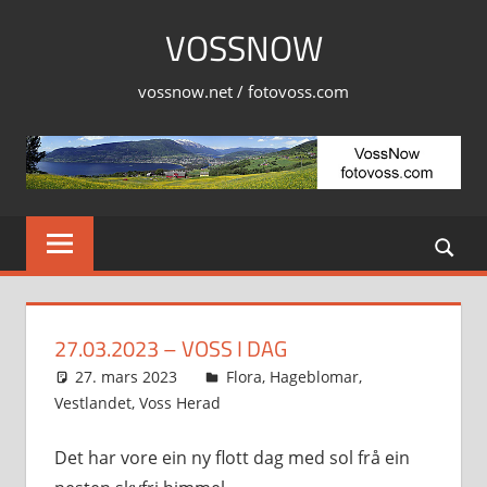
Skip
VOSSNOW
to
content
vossnow.net / fotovoss.com
27.03.2023 – VOSS I DAG
27. mars 2023
Svein
Flora
,
Hageblomar
,
Vestlandet
,
Voss Herad
Det har vore ein ny flott dag med sol frå ein