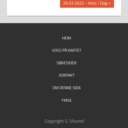
Next
28.03.2023 – Voss i Dag
Post:
HEIM
VOSS PÅ KARTET
SØKESIDER
KONTAKT
OM DENNE SIDA
YMSE
Copyright S. Ulvund