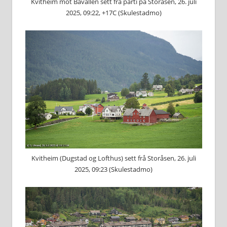
Kvitheim mot Bavallen sett frå parti på Storåsen, 26. juli
2025, 09:22, +17C (Skulestadmo)
Kvitheim (Dugstad og Lofthus) sett frå Storåsen, 26. juli
2025, 09:23 (Skulestadmo)