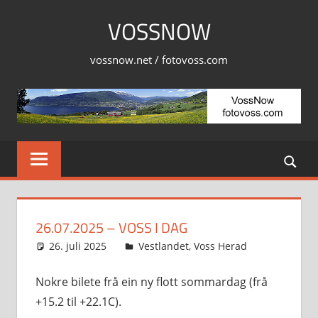
Skip
VOSSNOW
to
content
vossnow.net / fotovoss.com
26.07.2025 – VOSS I DAG
26. juli 2025
Svein
Vestlandet
,
Voss Herad
Nokre bilete frå ein ny flott sommardag (frå
+15.2 til +22.1C).