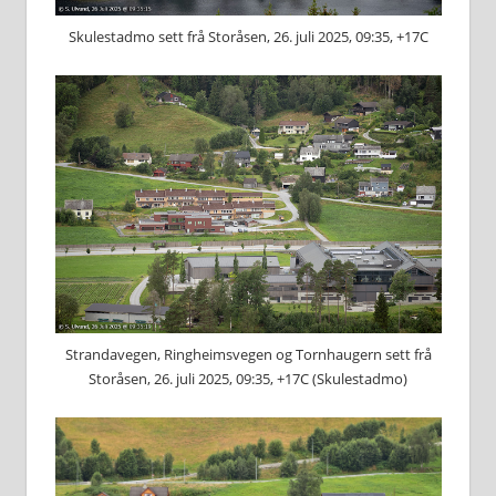
Skulestadmo sett frå Storåsen, 26. juli 2025, 09:35, +17C
Strandavegen, Ringheimsvegen og Tornhaugern sett frå
Storåsen, 26. juli 2025, 09:35, +17C (Skulestadmo)