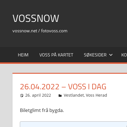
Skip
to
VOSSNOW
content
vossnow.net / fotovoss.com
HEIM
VOSS PÅ KARTET
SØKESIDER
KO
26.04.2022 – VOSS I DAG
26. april 2022
Svein
Vestlandet
,
Voss Herad
Biletglimt frå bygda.