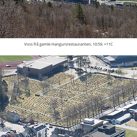
Voss frå gamle Hangursrestauranten, 10:59, +11C