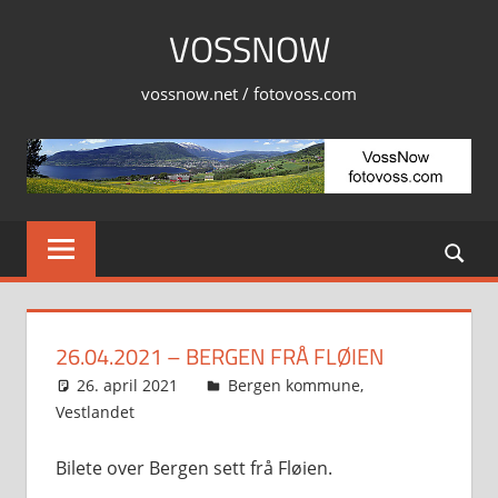
Skip
VOSSNOW
to
content
vossnow.net / fotovoss.com
26.04.2021 – BERGEN FRÅ FLØIEN
26. april 2021
Svein
Bergen kommune
,
Vestlandet
Bilete over Bergen sett frå Fløien.