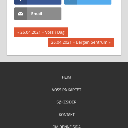
Email
Innleggsnavigasjon
Previous
26.04.2021 – Voss i Dag
Post:
Next
26.04.2021 – Bergen Sentrum
Post:
HEIM
VOSS PÅ KARTET
SØKESIDER
KONTAKT
OM DENNE SIDA