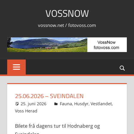
Skip
VOSSNOW
to
content
vossnow.net / fotovoss.com
25.06.2026 – SVEINDALEN
25. juni 2026
Svein
Fauna
,
Husdyr
,
Vestlandet
,
Voss Herad
Bilete frå dagens tur til Hodnaberg og