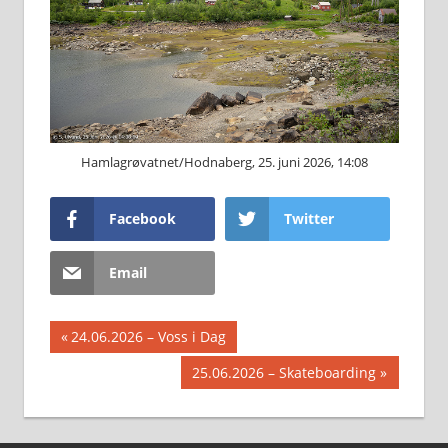
Hamlagrøvatnet/Hodnaberg, 25. juni 2026, 14:08
Facebook
Twitter
Email
Innleggsnavigasjon
Previous
24.06.2026 – Voss i Dag
Post:
Next
25.06.2026 – Skateboarding
Post: