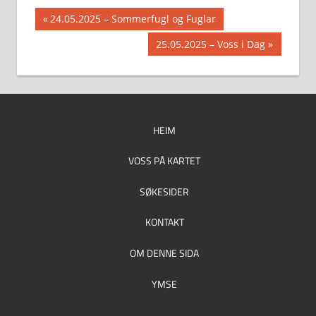
Innleggsnavigasjon
Previous
24.05.2025 – Sommerfugl og Fuglar
Post:
Next
25.05.2025 – Voss i Dag
Post:
HEIM
VOSS PÅ KARTET
SØKESIDER
KONTAKT
OM DENNE SIDA
YMSE