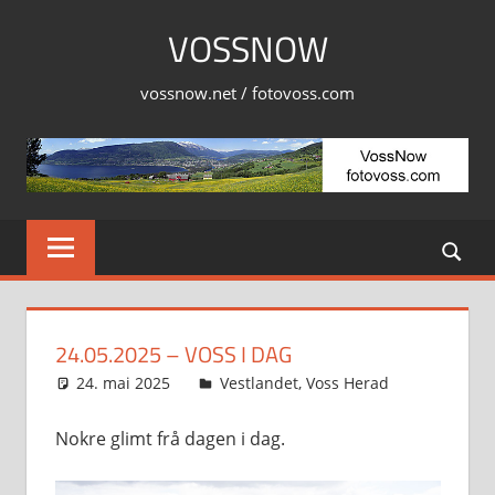
Skip
VOSSNOW
to
content
vossnow.net / fotovoss.com
24.05.2025 – VOSS I DAG
24. mai 2025
Svein
Vestlandet
,
Voss Herad
Nokre glimt frå dagen i dag.