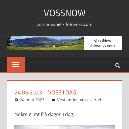
Skip
VOSSNOW
to
content
vossnow.net / fotovoss.com
24.05.2023 – VOSS I DAG
24. mai 2023
Svein
Vestlandet
,
Voss Herad
Nokre glimt frå dagen i dag.