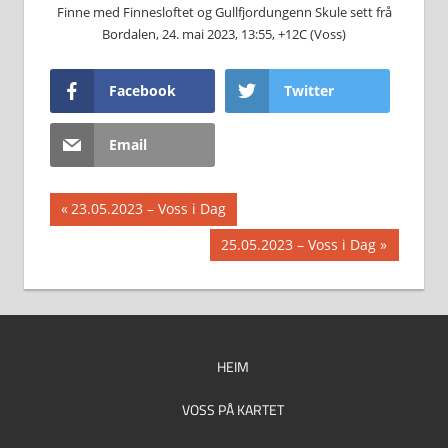
Finne med Finnesloftet og Gullfjordungenn Skule sett frå
Bordalen, 24. mai 2023, 13:55, +12C (Voss)
Facebook
Twitter
Email
Innleggsnavigasjon
Previous
23.05.2023 – Voss i Dag
Post:
Next
25.05.2023 – Voss i Dag
Post:
HEIM
VOSS PÅ KARTET