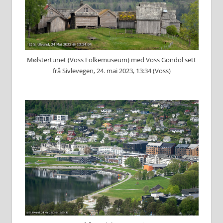
Mølstertunet (Voss Folkemuseum) med Voss Gondol sett
frå Sivlevegen, 24. mai 2023, 13:34 (Voss)