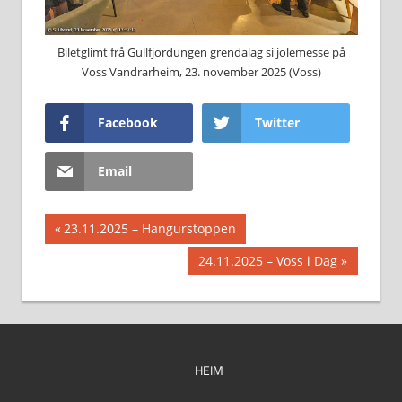
Biletglimt frå Gullfjordungen grendalag si jolemesse på
Voss Vandrarheim, 23. november 2025 (Voss)
Facebook
Twitter
Email
Innleggsnavigasjon
Previous
23.11.2025 – Hangurstoppen
Post:
Next
24.11.2025 – Voss i Dag
Post:
HEIM