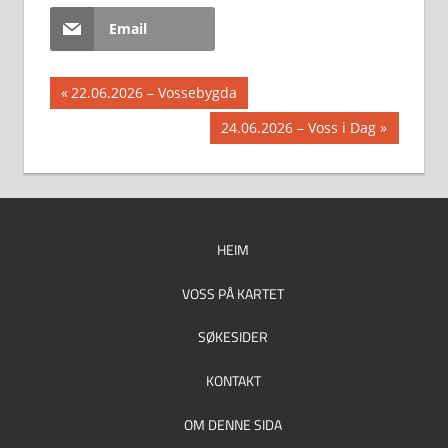
Email
Innleggsnavigasjon
Previous
22.06.2026 – Vossebygda
Post:
Next
24.06.2026 – Voss i Dag
Post:
HEIM
VOSS PÅ KARTET
SØKESIDER
KONTAKT
OM DENNE SIDA