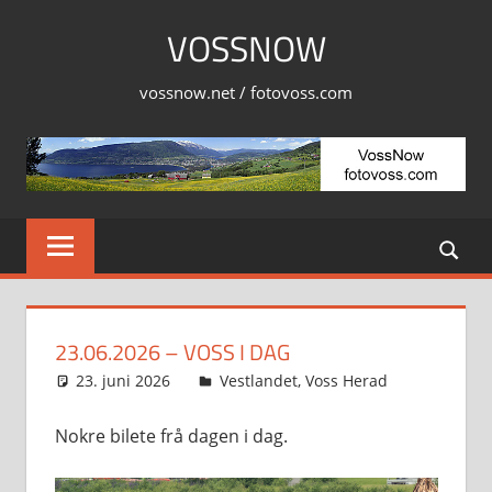
Skip
VOSSNOW
to
content
vossnow.net / fotovoss.com
23.06.2026 – VOSS I DAG
23. juni 2026
Svein
Vestlandet
,
Voss Herad
Nokre bilete frå dagen i dag.