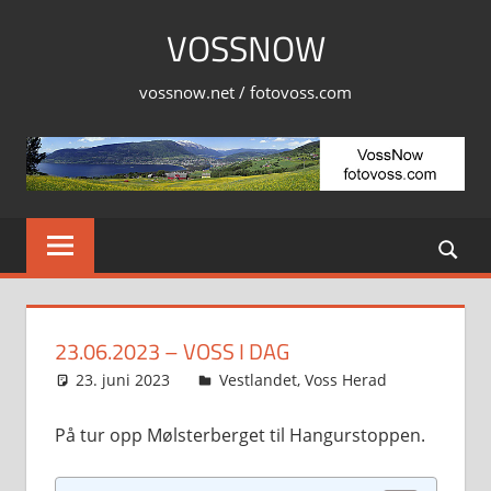
Skip
VOSSNOW
to
content
vossnow.net / fotovoss.com
23.06.2023 – VOSS I DAG
23. juni 2023
Svein
Vestlandet
,
Voss Herad
På tur opp Mølsterberget til Hangurstoppen.