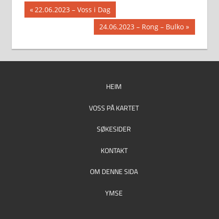
Innleggsnavigasjon
Previous
22.06.2023 – Voss i Dag
Post:
Next
24.06.2023 – Rong – Bulko
Post:
HEIM
VOSS PÅ KARTET
SØKESIDER
KONTAKT
OM DENNE SIDA
YMSE