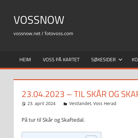
Skip
to
VOSSNOW
content
vossnow.net / fotovoss.com
HEIM
VOSS PÅ KARTET
SØKESIDER
KO
23.04.2023 – TIL SKÅR OG SK
23. april 2024
Svein
Vestlandet
,
Voss Herad
På tur til Skår og Skaftedal.