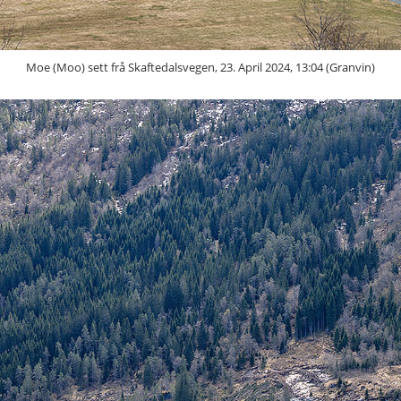
Moe (Moo) sett frå Skaftedalsvegen, 23. April 2024, 13:04 (Granvin)