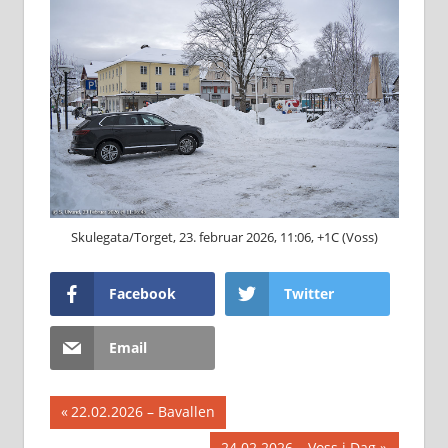
Skulegata/Torget, 23. februar 2026, 11:06, +1C (Voss)
Facebook
Twitter
Email
Innleggsnavigasjon
Previous
22.02.2026 – Bavallen
Post:
Next
24.02.2026 – Voss i Dag