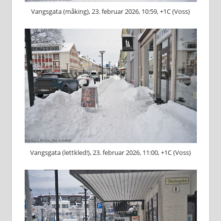
Vangsgata (måking), 23. februar 2026, 10:59, +1C (Voss)
Vangsgata (lettkled!), 23. februar 2026, 11:00, +1C (Voss)