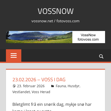
Skip
VOSSNOW
to
content
vossnow.net / fotovoss.com
23.02.2026 – VOSS I DAG
23. februar 2026
Svein
Fauna
,
Husdyr
,
Vestlandet
,
Voss Herad
Biletglimt frå ein snørik dag, mykje snø har