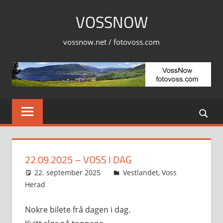
Skip
VOSSNOW
to
content
vossnow.net / fotovoss.com
22.09.2025 – VOSS I DAG
22. september 2025
Svein
Vestlandet
,
Voss
Herad
Nokre bilete frå dagen i dag.