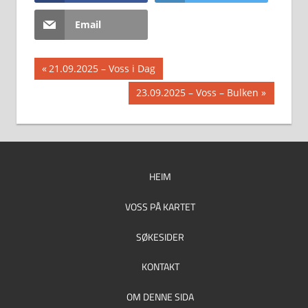
Email
Innleggsnavigasjon
Previous
21.09.2025 – Voss i Dag
Post:
Next
23.09.2025 – Voss – Bulken
Post:
HEIM
VOSS PÅ KARTET
SØKESIDER
KONTAKT
OM DENNE SIDA