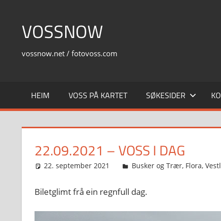
Skip
to
VOSSNOW
content
vossnow.net / fotovoss.com
HEIM
VOSS PÅ KARTET
SØKESIDER
KO
22.09.2021 – VOSS I DAG
22. september 2021
Svein
Busker og Trær
,
Flora
,
Vest
Biletglimt frå ein regnfull dag.