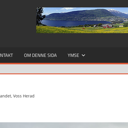
NTAKT
OM DENNE SIDA
YMSE
landet
,
Voss Herad