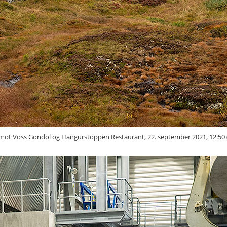
ot Voss Gondol og Hangurstoppen Restaurant, 22. september 2021, 12:50 