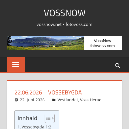
Skip
VOSSNOW
to
content
vossnow.net / fotovoss.com
22.06.2026 – VOSSEBYGDA
22. juni 2026
Svein
Vestlandet
,
Voss Herad
Innhald
Vossebygda 1:2