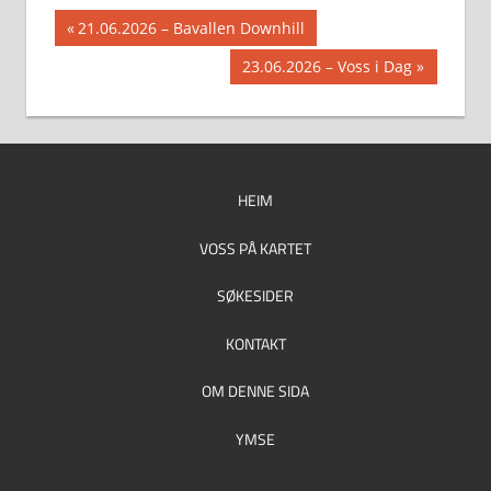
Innleggsnavigasjon
Previous
21.06.2026 – Bavallen Downhill
Post:
Next
23.06.2026 – Voss i Dag
Post:
HEIM
VOSS PÅ KARTET
SØKESIDER
KONTAKT
OM DENNE SIDA
YMSE