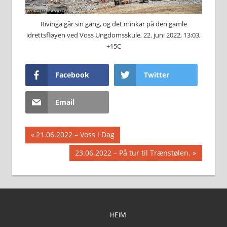
Rivinga går sin gang, og det minkar på den gamle
idrettsfløyen ved Voss Ungdomsskule, 22. juni 2022, 13:03,
+15C
Facebook
Twitter
Email
Innleggsnavigasjon
Previous
21.06.2022 – Voss i Dag
Post:
Next
23.06.2022 – På tur til Trænstølen.
Post:
HEIM