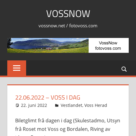
Skip
VOSSNOW
to
content
vossnow.net / fotovoss.com
22.06.2022 – VOSS I DAG
22. juni 2022
Svein
Vestlandet
,
Voss Herad
Biletglimt frå dagen i dag (Skulestadmo, Utsyn
frå Roset mot Voss og Bordalen, Riving av