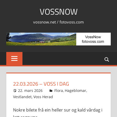
Skip
VOSSNOW
to
content
vossnow.net / fotovoss.com
22.03.2026 – VOSS I DAG
22. mars 2026
Svein
Flora
,
Hageblomar
,
Vestlandet
,
Voss Herad
Nokre bilete frå ein heller sur og kald vårdag i