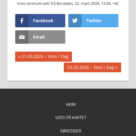
Voss sentrum sett frå Bordalen, 22. mars 2026, 13:30, +4C
Facebook
Twitter
Email
Innleggsnavigasjon
Previous
21.03.2026 – Voss i Dag
Post:
Next
23.03.2026 – Voss i Dag
Post:
HEIM
VOSS PÅ KARTET
SØKESIDER