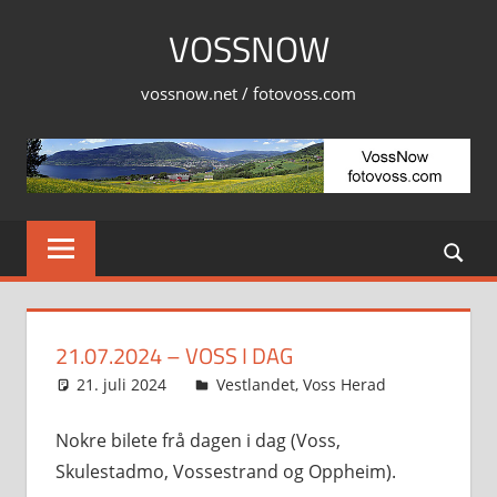
Skip
VOSSNOW
to
content
vossnow.net / fotovoss.com
21.07.2024 – VOSS I DAG
21. juli 2024
Svein
Vestlandet
,
Voss Herad
Nokre bilete frå dagen i dag (Voss,
Skulestadmo, Vossestrand og Oppheim).