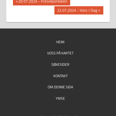
Innleggsnavigasjon
Previous
20.07.2024 – Fresvikjordalen
Post:
Next
22.07.2024 – Voss i Dag
Post:
HEIM
VOSS PÅ KARTET
SØKESIDER
KONTAKT
OM DENNE SIDA
YMSE