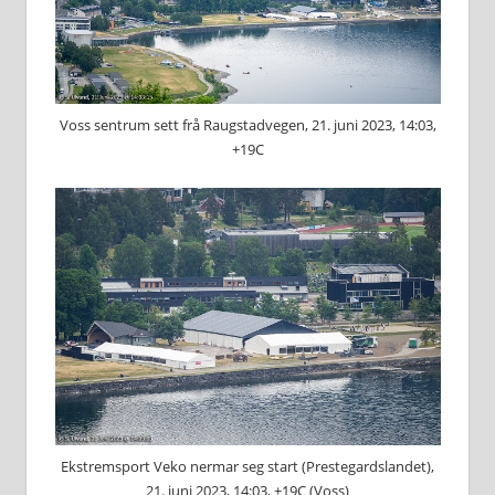
Voss sentrum sett frå Raugstadvegen, 21. juni 2023, 14:03,
+19C
Ekstremsport Veko nermar seg start (Prestegardslandet),
21. juni 2023, 14:03, +19C (Voss)