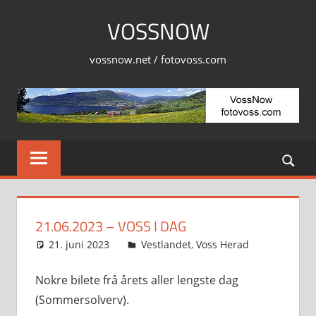
Skip
VOSSNOW
to
content
vossnow.net / fotovoss.com
21.06.2023 – VOSS I DAG
21. juni 2023
Svein
Vestlandet
,
Voss Herad
Nokre bilete frå årets aller lengste dag
(Sommersolverv).