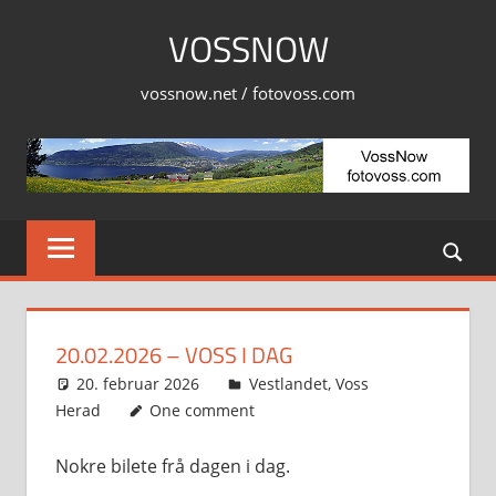
Skip
VOSSNOW
to
content
vossnow.net / fotovoss.com
20.02.2026 – VOSS I DAG
20. februar 2026
Svein
Vestlandet
,
Voss
Herad
One comment
Nokre bilete frå dagen i dag.