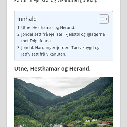
På tur til Fjellstøl og Vikanuten (Jondal).
Innhald
Utne, Hesthamar og Herand.
Jondal sett frå Fjellstøl, Fjellstøl og Iglatjørna
mot Folgefonna.
Jondal, Hardangerfjorden, Tørrvikbygd og
Jetfly sett frå Vikanuten.
Utne, Hesthamar og Herand.