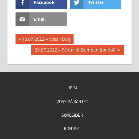
Facebook
Twitter
Email
Innleggsnavigasjon
Previous
18.07.2022 – Voss i Dag
Post:
Next
20.07.2022 – På tur til Dumben (Jondal).
Post:
HEIM
VOSS PÅ KARTET
SØKESIDER
KONTAKT