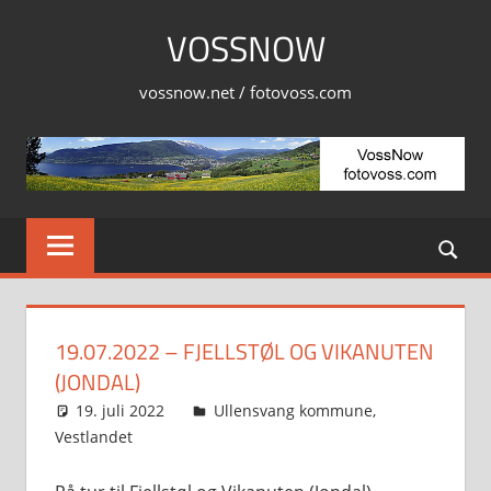
Skip
VOSSNOW
to
content
vossnow.net / fotovoss.com
19.07.2022 – FJELLSTØL OG VIKANUTEN
(JONDAL)
19. juli 2022
Svein
Ullensvang kommune
,
Vestlandet