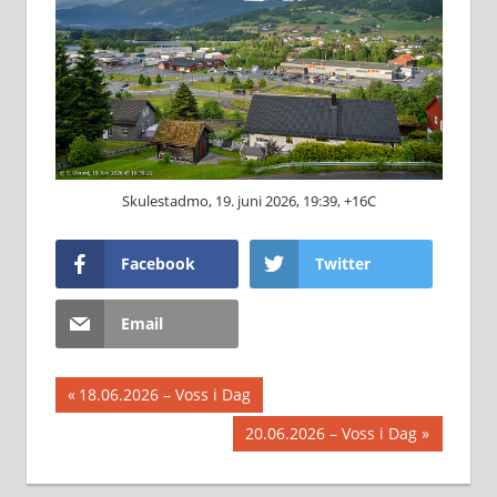
Skulestadmo, 19. juni 2026, 19:39, +16C
Facebook
Twitter
Email
Innleggsnavigasjon
Previous
18.06.2026 – Voss i Dag
Post:
Next
20.06.2026 – Voss i Dag
Post: