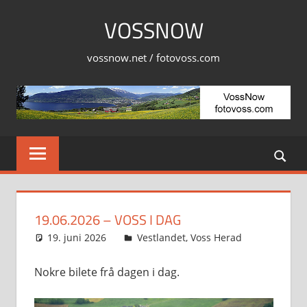
Skip
VOSSNOW
to
content
vossnow.net / fotovoss.com
19.06.2026 – VOSS I DAG
19. juni 2026
Svein
Vestlandet
,
Voss Herad
Nokre bilete frå dagen i dag.