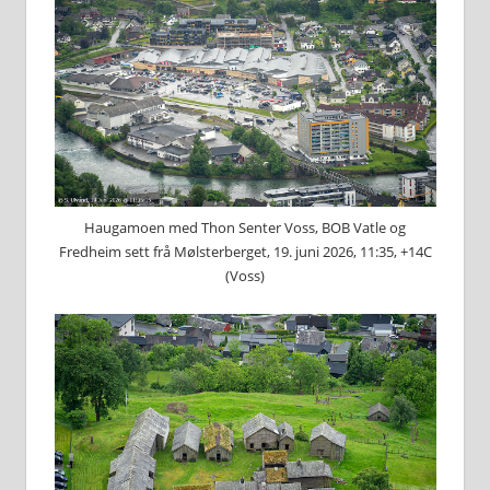
Haugamoen med Thon Senter Voss, BOB Vatle og
Fredheim sett frå Mølsterberget, 19. juni 2026, 11:35, +14C
(Voss)