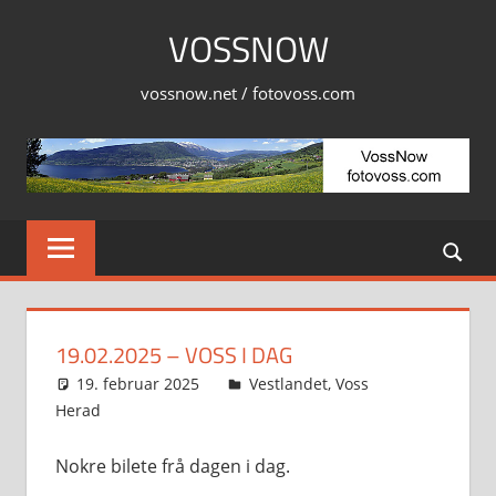
Skip
VOSSNOW
to
content
vossnow.net / fotovoss.com
19.02.2025 – VOSS I DAG
19. februar 2025
Svein
Vestlandet
,
Voss
Herad
Nokre bilete frå dagen i dag.