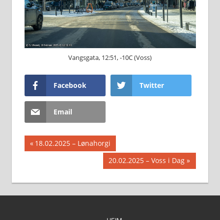
Vangsgata, 12:51, -10C (Voss)
Facebook
Twitter
Email
Innleggsnavigasjon
Previous
18.02.2025 – Lønahorgi
Post:
Next
20.02.2025 – Voss i Dag
Post: