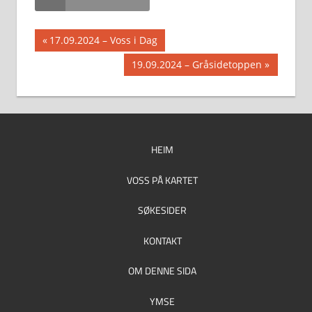
Innleggsnavigasjon
Previous
17.09.2024 – Voss i Dag
Post:
Next
19.09.2024 – Gråsidetoppen
Post:
HEIM
VOSS PÅ KARTET
SØKESIDER
KONTAKT
OM DENNE SIDA
YMSE