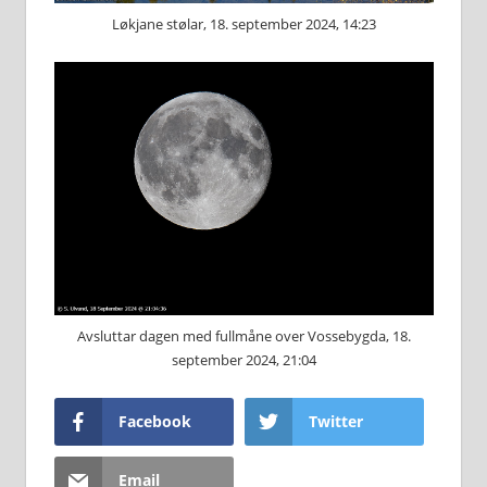
Løkjane stølar, 18. september 2024, 14:23
Avsluttar dagen med fullmåne over Vossebygda, 18.
september 2024, 21:04
Facebook
Twitter
Email