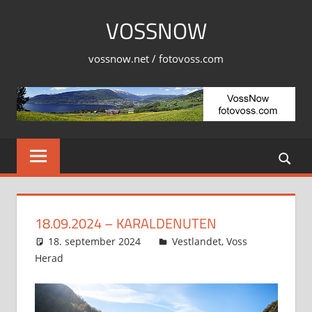
Skip
VOSSNOW
to
content
vossnow.net / fotovoss.com
18.09.2024 – KARALDENUTEN
18. september 2024
Svein
Vestlandet
,
Voss
Herad