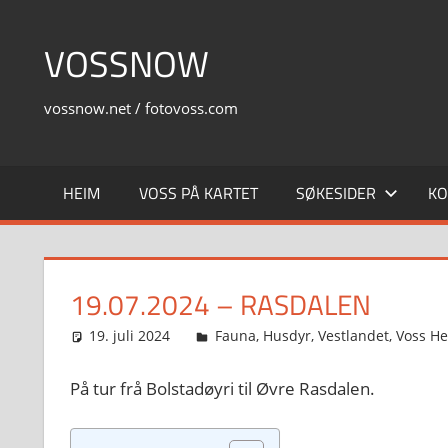
Skip
to
VOSSNOW
content
vossnow.net / fotovoss.com
HEIM
VOSS PÅ KARTET
SØKESIDER
KO
19.07.2024 – RASDALEN
19. juli 2024
Svein
Fauna
,
Husdyr
,
Vestlandet
,
Voss H
På tur frå Bolstadøyri til Øvre Rasdalen.