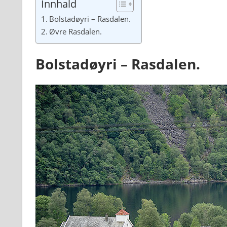
Innhald
Bolstadøyri – Rasdalen.
Øvre Rasdalen.
Bolstadøyri – Rasdalen.