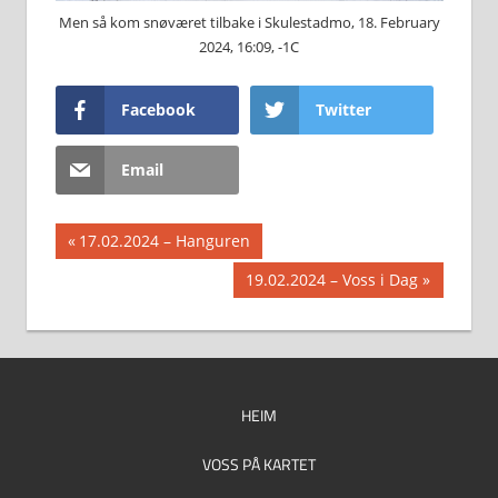
Men så kom snøværet tilbake i Skulestadmo, 18. February
2024, 16:09, -1C
Facebook
Twitter
Email
Innleggsnavigasjon
Previous
17.02.2024 – Hanguren
Post:
Next
19.02.2024 – Voss i Dag
Post:
HEIM
VOSS PÅ KARTET