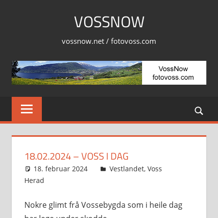
Skip
VOSSNOW
to
content
vossnow.net / fotovoss.com
18.02.2024 – VOSS I DAG
18. februar 2024
Svein
Vestlandet
,
Voss
Herad
Nokre glimt frå Vossebygda som i heile dag